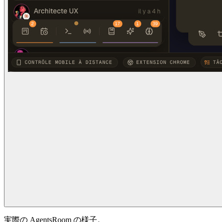
実際の AgentsRoom の様子。