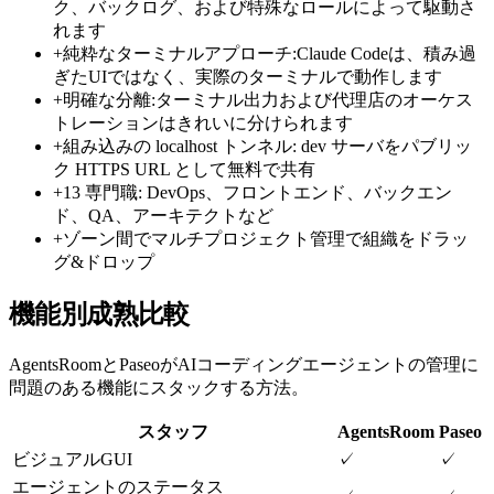
ク、バックログ、および特殊なロールによって駆動さ
れます
+
純粋なターミナルアプローチ:Claude Codeは、積み過
ぎたUIではなく、実際のターミナルで動作します
+
明確な分離:ターミナル出力および代理店のオーケス
トレーションはきれいに分けられます
+
組み込みの localhost トンネル: dev サーバをパブリッ
ク HTTPS URL として無料で共有
+
13 専門職: DevOps、フロントエンド、バックエン
ド、QA、アーキテクトなど
+
ゾーン間でマルチプロジェクト管理で組織をドラッ
グ&ドロップ
機能別成熟比較
AgentsRoomとPaseoがAIコーディングエージェントの管理に
問題のある機能にスタックする方法。
スタッフ
AgentsRoom
Paseo
ビジュアルGUI
✓
✓
エージェントのステータス