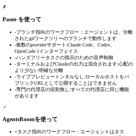
✗
Paseo を使って
-
ブランチ指向のワークフロー：エージェントは、分離
されたgitワークツリーのブランチで動作します
-
複数のproviderサポート:Claude Code、Codex、
OpenCode 1インターフェイス
-
ハンズフリータスクの指示のための音声制御
-
ターミナルおよびClaudeの出力は混合されます:心配の
より少ない明確な分離
-
ライブプレビュートンネルなし:ローカルホストをパ
ブリックURLとして公開することはできません
-
専門の代理店の役割無し:すべての代理店に同じ機能
があります
✓
AgentsRoomを使って
+
タスク指向のワークフロー：エージェントはタス