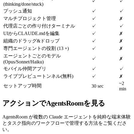
✓
✓
(thinking/done/stuck)
プッシュ通知
✓
✓
マルチプロジェクト管理
✓
✗
代理店ごとの作り付けターミナル
✓
✓
UIからCLAUDE.mdを編集
✓
✗
組織のドラッグ&ドロップ
✓
✗
専門エージェントの役割 (13 +)
✓
✗
エージェントごとのモデル
✓
✗
(Opus/Sonnet/Haiku)
モバイル仲間アプリ
✓
✓
ライブプレビュートンネル(無料)
✓
✗
~2
セットアップ時間
30 sec
min
アクションでAgentsRoomを見る
AgentsRoom が複数の Claude エージェントを純粋な端末体験
とタスク指向のワークフローで管理する方法をご覧くださ
い。