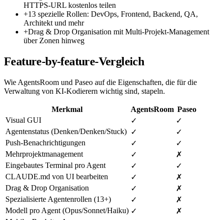
HTTPS-URL kostenlos teilen
+
13 spezielle Rollen: DevOps, Frontend, Backend, QA,
Architekt und mehr
+
Drag & Drop Organisation mit Multi-Projekt-Management
über Zonen hinweg
Feature-by-feature-Vergleich
Wie AgentsRoom und Paseo auf die Eigenschaften, die für die
Verwaltung von KI-Kodierern wichtig sind, stapeln.
Merkmal
AgentsRoom
Paseo
Visual GUI
✓
✓
Agentenstatus (Denken/Denken/Stuck)
✓
✓
Push-Benachrichtigungen
✓
✓
Mehrprojektmanagement
✓
✗
Eingebautes Terminal pro Agent
✓
✓
CLAUDE.md von UI bearbeiten
✓
✗
Drag & Drop Organisation
✓
✗
Spezialisierte Agentenrollen (13+)
✓
✗
Modell pro Agent (Opus/Sonnet/Haiku)
✓
✗