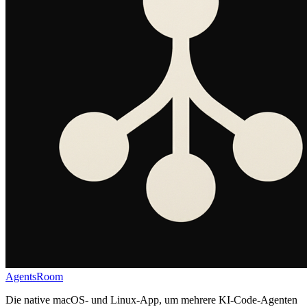
AgentsRoom
Die native macOS- und Linux-App, um mehrere KI-Code-Agenten