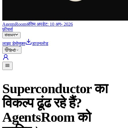
AgentsRoom
अंतिम अपडेट:
10 अग॰ 2026
फ़ीचर्स
संसाधन
लाइव डेमो
मुफ़्त
डाउनलोड
हिन्दी
Superconductor का
विकल्प ढूंढ रहे हैं?
AgentsRoom को