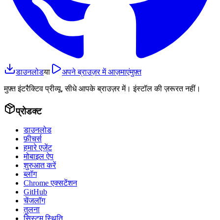
डाउनलोड
या
अपने ब्राउज़र में आज़माएं
मुफ़्त
मुफ़्त इंटरैक्टिव प्रीव्यू, सीधे आपके ब्राउज़र में। इंस्टॉल की ज़रूरत नहीं।
प्रोडक्ट
डाउनलोड
फ़ीचर्स
हमारे एजेंट
मोबाइल ऐप
शुरुआत करें
ब्लॉग
Chrome एक्सटेंशन
GitHub
चेंजलॉग
तुलना
सिस्टम स्थिति