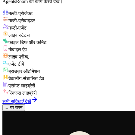
AgentsRoom को कार्य करते देखें।
मल्टी-प्रोजेक्ट
मल्टी-प्रोवाइडर
मल्टी-एजेंट
लाइव स्टेटस
फाइल डिफ और कमिट
मोबाइल ऐप
लाइव प्रीव्यू
एजेंट टीमें
ब्राउज़र ऑटोमेशन
बैकलॉग-संचालित डेव
प्रॉम्प्ट लाइब्रेरी
स्किल्स लाइब्रेरी
सभी सुविधाएँ देखें
←
घर वापस