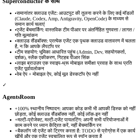
Superconductor के साथ
•
समानांतर क्लाउड एजेंट: आउटपुट की तुलना करने के लिए कई मॉडलों
(Claude, Codex, Amp, Antigravity, OpenCode) के माध्यम से
समान कार्य चलाएं
•
एजेंट बेंचमार्किंग: वास्तविक टीम पीआर पर अंतर्निहित गुणवत्ता / लागत /
गति मूल्यांकन
•
क्लाउड सैंडबॉक्स: प्रत्येक एजेंट एक पृथक क्लाउड वातावरण में चलता
है, न कि आपके लैपटॉप पर
•
टीम सहयोग: भूमिका आधारित पहुंच (Admin, Dev, सहयोगकर्ता,
दर्शक), स्लैक एकीकरण, गिटहब पीआर सिंक
•
लाइव ब्राउज़र एक स्वाइप-थ्रू मोबाइल समीक्षा प्रवाह के साथ प्रति
एजेंट पूर्वावलोकन
•
वेब ऐप + मोबाइल ऐप, कोई मूल डेस्कटॉप ऐप नहीं
✓
AgentsRoom
+
100% स्थानीय निष्पादन: आपका कोड कभी भी आपकी डिस्क को नहीं
छोड़ता, कोई क्लाउड सैंडबॉक्स नहीं, कोई लॉक-इन नहीं
+
मल्टी-प्रोजेक्ट, मल्टी-एजेंट पायलटिंग: अपनी सभी परियोजनाओं में
काम करने पर ध्यान केंद्रित करें, नहीं बेंचमार्किंग रन
+
बैकलॉग जो एजेंट को ट्रिगर करता है: TODO से प्रोग्रेस में एक कार्य
खींचें और एक एजेंट स्वचालित रूप से स्पॉन करता है