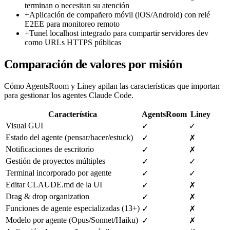
terminan o necesitan su atención
+
Aplicación de compañero móvil (iOS/Android) con relé
E2EE para monitoreo remoto
+
Tunel localhost integrado para compartir servidores dev
como URLs HTTPS públicas
Comparación de valores por misión
Cómo AgentsRoom y Liney apilan las características que importan
para gestionar los agentes Claude Code.
Característica
AgentsRoom
Liney
Visual GUI
✓
✓
Estado del agente (pensar/hacer/estuck)
✓
✗
Notificaciones de escritorio
✓
✗
Gestión de proyectos múltiples
✓
✓
Terminal incorporado por agente
✓
✓
Editar CLAUDE.md de la UI
✓
✗
Drag & drop organization
✓
✗
Funciones de agente especializadas (13+)
✓
✗
Modelo por agente (Opus/Sonnet/Haiku)
✓
✗