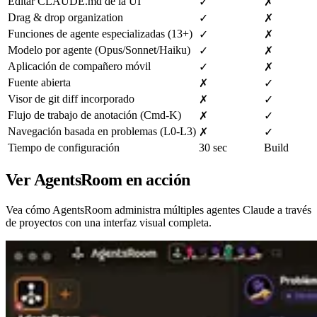
Editar CLAUDE.md de la UI
✓
✗
Drag & drop organization
✓
✗
Funciones de agente especializadas (13+)
✓
✗
Modelo por agente (Opus/Sonnet/Haiku)
✓
✗
Aplicación de compañero móvil
✓
✗
Fuente abierta
✗
✓
Visor de git diff incorporado
✗
✓
Flujo de trabajo de anotación (Cmd-K)
✗
✓
Navegación basada en problemas (L0-L3)
✗
✓
Tiempo de configuración
30 sec
Build
Ver AgentsRoom en acción
Vea cómo AgentsRoom administra múltiples agentes Claude a través
de proyectos con una interfaz visual completa.