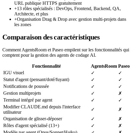
URL publique HTTPS gratuitement
+
13 rôles spécialisés : DevOps, Frontend, Backend, QA,
Architecte, et plus
+
Organisation Drag & Drop avec gestion multi-projets dans
les zones
Comparaison des caractéristiques
Comment AgentsRoom et Paseo empilent sur les fonctionnalités qui
comptent pour la gestion des agents de codage AI.
Fonctionnalité
AgentsRoom
Paseo
IGU visuel
✓
✓
Statut d'agent (pensant/doté/fuyant)
✓
✓
Notifications de poussée
✓
✓
Gestion multiprojets
✓
✗
Terminal intégré par agent
✓
✓
Modifier CLAUDE.md depuis l'interface
✓
✗
utilisateur
Organisation de glisser-déposer
✓
✗
Rôles d'agent spécialisé (13+)
✓
✗
Modèle par agent (Opus/Sonnet/Haiku)
✓
✗