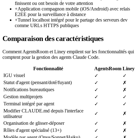
finissent ou ont besoin de votre attention
+
Application compagnon mobile (iOS/Android) avec relais
E2EE pour la surveillance à distance
+
Tunnel localhost intégré pour le partage des serveurs dev
comme URLs HTTPS publiques
Comparaison des caractéristiques
Comment AgentsRoom et Liney empilent sur les fonctionnalités qui
comptent pour la gestion des agents Claude Code.
Fonctionnalité
AgentsRoom
Liney
IGU visuel
✓
✓
Statut d'agent (pensant/doté/fuyant)
✓
✗
Notifications bureautiques
✓
✗
Gestion multiprojets
✓
✓
Terminal intégré par agent
✓
✓
Modifier CLAUDE.md depuis l'interface
✓
✗
utilisateur
Organisation de glisser-déposer
✓
✗
Rôles d'agent spécialisé (13+)
✓
✗
Modèle par agent (Opus/Sonnet/Haiku)
✓
✗