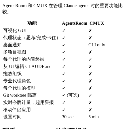
AgentsRoom 和 CMUX 在管理 Claude agents 时的重要功能比
较。
功能
AgentsRoom
CMUX
可视化 GUI
✓
✗
代理状态（思考/完成/卡住）
✓
✗
桌面通知
CLI only
✓
多项目视图
✓
✗
每个代理的内置终端
✓
✓
从 UI 编辑 CLAUDE.md
✓
✗
拖放组织
✓
✗
专业代理角色
✓
✗
每个代理的模型
✓
✗
Git worktree 隔离
✓
(
可选
)
✓
实时令牌计量，超用警报
✓
✗
移动伴侣应用
✓
✗
设置时间
30 sec
5 min