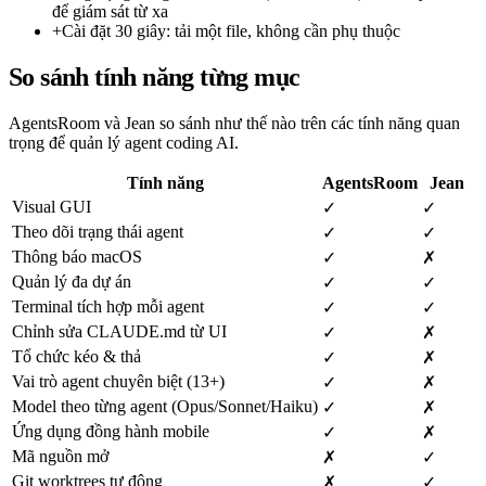
để giám sát từ xa
+
Cài đặt 30 giây: tải một file, không cần phụ thuộc
So sánh tính năng từng mục
AgentsRoom và Jean so sánh như thế nào trên các tính năng quan
trọng để quản lý agent coding AI.
Tính năng
AgentsRoom
Jean
Visual GUI
✓
✓
Theo dõi trạng thái agent
✓
✓
Thông báo macOS
✓
✗
Quản lý đa dự án
✓
✓
Terminal tích hợp mỗi agent
✓
✓
Chỉnh sửa CLAUDE.md từ UI
✓
✗
Tổ chức kéo & thả
✓
✗
Vai trò agent chuyên biệt (13+)
✓
✗
Model theo từng agent (Opus/Sonnet/Haiku)
✓
✗
Ứng dụng đồng hành mobile
✓
✗
Mã nguồn mở
✗
✓
Git worktrees tự động
✗
✓