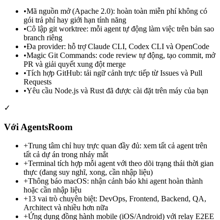
•
Mã nguồn mở (Apache 2.0): hoàn toàn miễn phí không có
gói trả phí hay giới hạn tính năng
•
Cô lập git worktree: mỗi agent tự động làm việc trên bản sao
branch riêng
•
Đa provider: hỗ trợ Claude CLI, Codex CLI và OpenCode
•
Magic Git Commands: code review tự động, tạo commit, mở
PR và giải quyết xung đột merge
•
Tích hợp GitHub: tải ngữ cảnh trực tiếp từ Issues và Pull
Requests
•
Yêu cầu Node.js và Rust đã được cài đặt trên máy của bạn
✓
Với AgentsRoom
+
Trung tâm chỉ huy trực quan đầy đủ: xem tất cả agent trên
tất cả dự án trong nháy mắt
+
Terminal tích hợp mỗi agent với theo dõi trạng thái thời gian
thực (đang suy nghĩ, xong, cần nhập liệu)
+
Thông báo macOS: nhận cảnh báo khi agent hoàn thành
hoặc cần nhập liệu
+
13 vai trò chuyên biệt: DevOps, Frontend, Backend, QA,
Architect và nhiều hơn nữa
+
Ứng dụng đồng hành mobile (iOS/Android) với relay E2EE