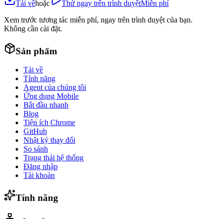
Tải về
hoặc
Thử ngay trên trình duyệt
Miễn phí
Xem trước tương tác miễn phí, ngay trên trình duyệt của bạn.
Không cần cài đặt.
Sản phẩm
Tải về
Tính năng
Agent của chúng tôi
Ứng dụng Mobile
Bắt đầu nhanh
Blog
Tiện ích Chrome
GitHub
Nhật ký thay đổi
So sánh
Trạng thái hệ thống
Đăng nhập
Tài khoản
Tính năng