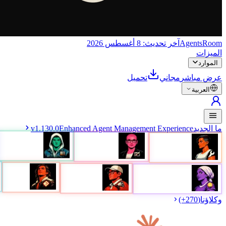
AgentsRoom
آخر تحديث:
8 أغسطس 2026
الميزات
الموارد
عرض مباشر
مجاني
تحميل
العربية
ما الجديد
Enhanced Agent Management Experience
1.130.0
v
وكلاؤنا
(
270
+)