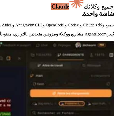
جميع وكلائك
Claude
شاشة واحدة.
جميع وكلاء Claude و Codex و OpenCode و Antigravity CLI و Aider و Grok Build و Mistral Vibe و Kimi Code في شاشة واحدة. AgentsRoom يدعم عدة مزوّدي أدوات البرمجة بالذكاء الاصطناعي.
يُدير AgentsRoom
مشاريع ووكلاء ومزودين متعددين
بالتوازي، مفتوحاً أي