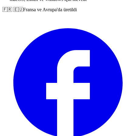
🇫🇷 🇪🇺
Fransa ve Avrupa'da üretildi