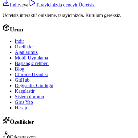
Indir
veya
Tarayicinizda deneyin
Ücretsiz
Ücretsiz interaktif onizleme, tarayicinizda. Kurulum gereksiz.
Urun
Indir
Özellikler
Ajanlarımız
Mobil Uygulama
Başlangic rehberi
Blog
Chrome Uzantısı
GitHub
Değişiklik Günlüğü
Karşılastir
Sistem durumu
Giris Yap
Hesap
Özellikler
Orkestrasyon