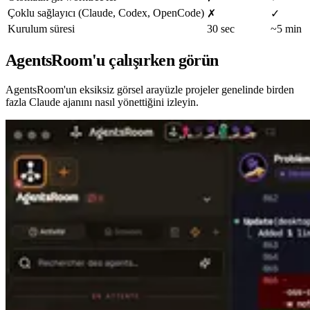
Çoklu sağlayıcı (Claude, Codex, OpenCode)
✗
✓
Kurulum süresi
30 sec
~5 min
AgentsRoom'u çalışırken görün
AgentsRoom'un eksiksiz görsel arayüzle projeler genelinde birden
fazla Claude ajanını nasıl yönettiğini izleyin.