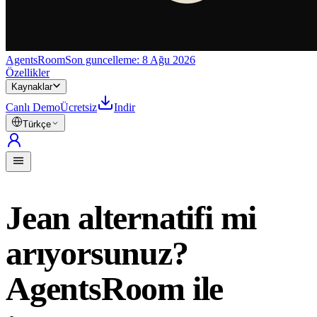
AgentsRoom
Son guncelleme:
8 Ağu 2026
Özellikler
Kaynaklar
Canlı Demo
Ücretsiz
Indir
Türkçe
Jean alternatifi mi
arıyorsunuz?
AgentsRoom ile