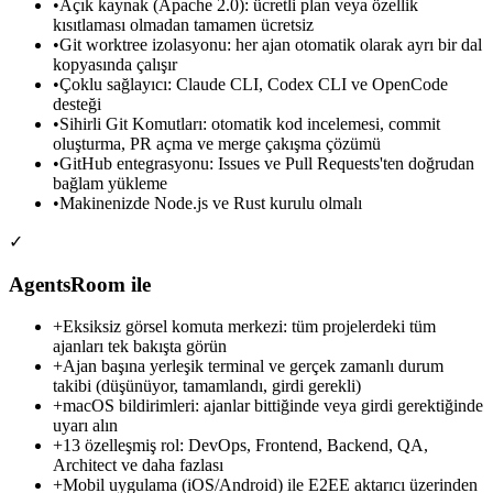
•
Açık kaynak (Apache 2.0): ücretli plan veya özellik
kısıtlaması olmadan tamamen ücretsiz
•
Git worktree izolasyonu: her ajan otomatik olarak ayrı bir dal
kopyasında çalışır
•
Çoklu sağlayıcı: Claude CLI, Codex CLI ve OpenCode
desteği
•
Sihirli Git Komutları: otomatik kod incelemesi, commit
oluşturma, PR açma ve merge çakışma çözümü
•
GitHub entegrasyonu: Issues ve Pull Requests'ten doğrudan
bağlam yükleme
•
Makinenizde Node.js ve Rust kurulu olmalı
✓
AgentsRoom ile
+
Eksiksiz görsel komuta merkezi: tüm projelerdeki tüm
ajanları tek bakışta görün
+
Ajan başına yerleşik terminal ve gerçek zamanlı durum
takibi (düşünüyor, tamamlandı, girdi gerekli)
+
macOS bildirimleri: ajanlar bittiğinde veya girdi gerektiğinde
uyarı alın
+
13 özelleşmiş rol: DevOps, Frontend, Backend, QA,
Architect ve daha fazlası
+
Mobil uygulama (iOS/Android) ile E2EE aktarıcı üzerinden