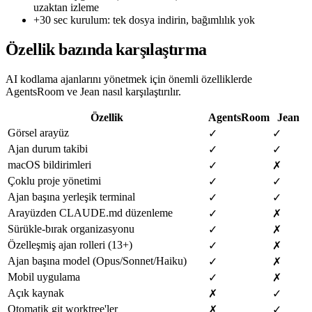
uzaktan izleme
+
30 sec kurulum: tek dosya indirin, bağımlılık yok
Özellik bazında karşılaştırma
AI kodlama ajanlarını yönetmek için önemli özelliklerde
AgentsRoom ve Jean nasıl karşılaştırılır.
Özellik
AgentsRoom
Jean
Görsel arayüz
✓
✓
Ajan durum takibi
✓
✓
macOS bildirimleri
✓
✗
Çoklu proje yönetimi
✓
✓
Ajan başına yerleşik terminal
✓
✓
Arayüzden CLAUDE.md düzenleme
✓
✗
Sürükle-bırak organizasyonu
✓
✗
Özelleşmiş ajan rolleri (13+)
✓
✗
Ajan başına model (Opus/Sonnet/Haiku)
✓
✗
Mobil uygulama
✓
✗
Açık kaynak
✗
✓
Otomatik git worktree'ler
✗
✓