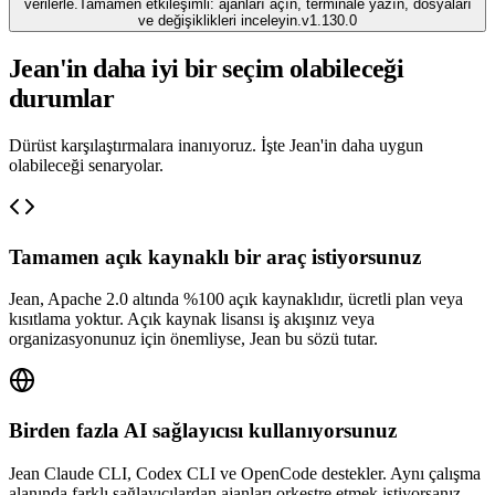
verilerle.
Tamamen etkileşimli: ajanları açın, terminale yazın, dosyaları
ve değişiklikleri inceleyin.
v
1.130.0
Jean'in daha iyi bir seçim olabileceği
durumlar
Dürüst karşılaştırmalara inanıyoruz. İşte Jean'in daha uygun
olabileceği senaryolar.
Tamamen açık kaynaklı bir araç istiyorsunuz
Jean, Apache 2.0 altında %100 açık kaynaklıdır, ücretli plan veya
kısıtlama yoktur. Açık kaynak lisansı iş akışınız veya
organizasyonunuz için önemliyse, Jean bu sözü tutar.
Birden fazla AI sağlayıcısı kullanıyorsunuz
Jean Claude CLI, Codex CLI ve OpenCode destekler. Aynı çalışma
alanında farklı sağlayıcılardan ajanları orkestre etmek istiyorsanız,