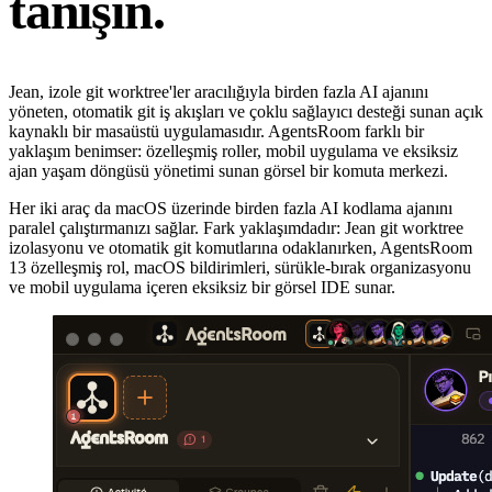
tanışın.
Jean, izole git worktree'ler aracılığıyla birden fazla AI ajanını
yöneten, otomatik git iş akışları ve çoklu sağlayıcı desteği sunan açık
kaynaklı bir masaüstü uygulamasıdır. AgentsRoom farklı bir
yaklaşım benimser: özelleşmiş roller, mobil uygulama ve eksiksiz
ajan yaşam döngüsü yönetimi sunan görsel bir komuta merkezi.
Her iki araç da macOS üzerinde birden fazla AI kodlama ajanını
paralel çalıştırmanızı sağlar. Fark yaklaşımdadır: Jean git worktree
izolasyonu ve otomatik git komutlarına odaklanırken, AgentsRoom
13 özelleşmiş rol, macOS bildirimleri, sürükle-bırak organizasyonu
ve mobil uygulama içeren eksiksiz bir görsel IDE sunar.